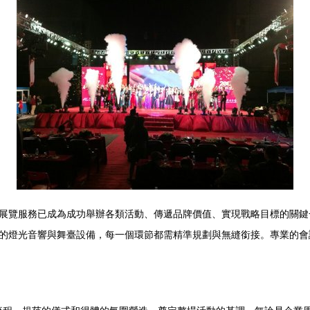
展覽服務已成為成功舉辦各類活動、傳遞品牌價值、實現戰略目標的關鍵
的燈光音響與舞臺設備，每一個環節都需精準規劃與無縫銜接。專業的會