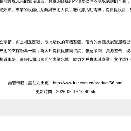
都能實現完美的聲場覆蓋。舞臺的搭建則不僅是提供表演或演講的平臺，
視覺效果。專業的設備供應商與技術人員，能根據活動需求，提供從設計
立環節，而是相互關聯、彼此增效的有機整體。優秀的會議及展覽服務提
技術的支撐融為一體，為客戶提供從前期咨詢、創意策劃、資源整合、現場
規避風險，最終以超出預期的專業水準，助力客戶實現其商業、文化或社
如若轉載，請注明出處：http://www.lrkr.com.cn/product/66.html
更新時間：2026-06-19 10:40:55