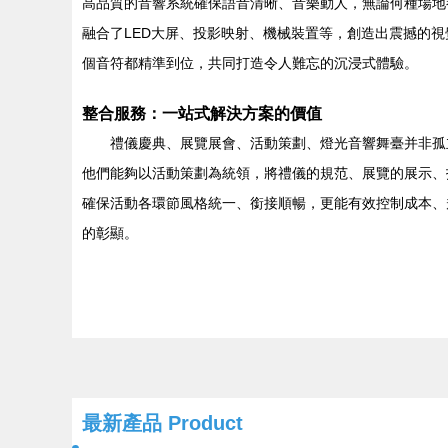
高品質的音響系統確保語音清晰、音樂動人，無論何種場地
融合了LED大屏、投影映射、機械裝置等，創造出震撼的
個音符都精準到位，共同打造令人難忘的沉浸式體驗。
整合服務：一站式解決方案的價值
禮儀慶典、展覽展會、活動策劃、燈光音響舞臺并非孤
他們能夠以活動策劃為統領，將禮儀的規范、展覽的展示、
確保活動各環節風格統一、銜接順暢，更能有效控制成本、
的彰顯。
最新產品
Product