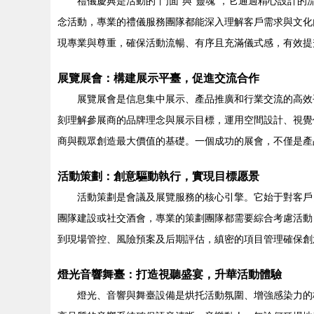
禮儀慶典是活動的“門面”與“靈魂”，它通過精心設
念活動，專業的禮儀服務團隊都能深入理解客戶需求與文化
現專業與尊重，確保活動流暢、有序且充滿儀式感，有效提
展覽展會：構建展示平臺，促進交流合作
展覽展會是信息集中展示、產品推廣和行業交流的高效
刻理解參展商的品牌理念與展示目標，運用空間設計、視覺
商與觀眾創造最大價值的基礎。一個成功的展會，不僅是產
活動策劃：創意驅動執行，實現目標愿景
活動策劃是會議及展覽服務的核心引擎。它始于對客戶
團隊建設或社交酒會，專業的策劃團隊都需要綜合考慮活動
到現場管控、風險預案及后期評估，縝密的項目管理確保創
燈光音響舞臺：打造視聽盛宴，升華活動體驗
燈光、音響與舞臺設備是烘托活動氛圍、增強感染力的