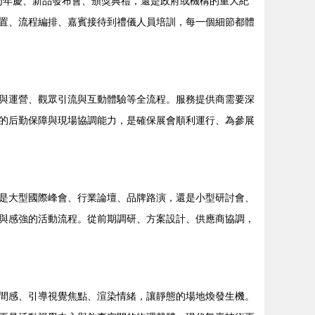
業周年慶、新品發布會、頒獎典禮，還是政府或機構的重大紀
置、流程編排、嘉賓接待到禮儀人員培訓，每一個細節都體
與運營、觀眾引流與互動體驗等全流程。服務提供商需要深
的后勤保障與現場協調能力，是確保展會順利運行、為參展
是大型國際峰會、行業論壇、品牌路演，還是小型研討會、
與感強的活動流程。從前期調研、方案設計、供應商協調，
間感、引導視覺焦點、渲染情緒，讓靜態的場地煥發生機。