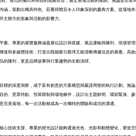
計的流程、規范的儀式和得體的氛圍營造，奠定整場活動的基調。無論是企
內涵，策劃出獨具特色、莊重得體且令人印象深刻的慶典方案。從場地布
升主辦方的形象與活動的影響力。
平臺。專業的展覽服務涵蓋展位設計與搭建、展品運輸與陳列、現場管理
傳達和多媒體技術，打造出既能吸引眼球又能清晰傳遞信息的展臺。高效
品的陳列，更是品牌故事與行業趨勢的生動演繹。
目標的深度洞察，成于富有創意的方案構思與嚴謹周密的執行計劃。無論
目的、受眾特點、預算限制與場地條件，設計出主題鮮明、環節緊湊、參
意完美落地，每一次活動都成為一次獨特的體驗和成功的溝通。
核心技術支撐。專業的燈光設計能夠通過光色、光影和動態變化，塑造空