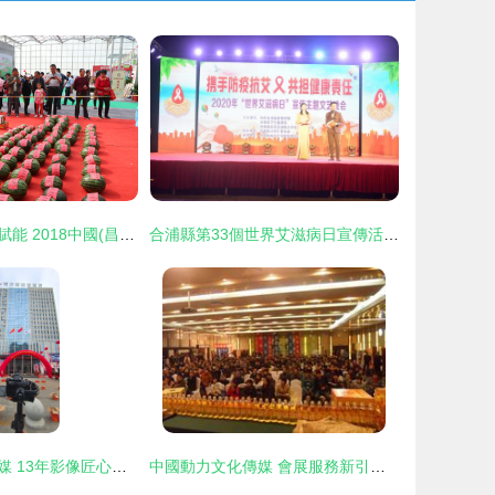
綠色夢境，品牌賦能 2018中國(昌樂)西瓜節精彩薈萃
合浦縣第33個世界艾滋病日宣傳活動溫暖啟幕，文化與傳媒共筑防艾屏障
山東杰沐文化傳媒 13年影像匠心，打造企業視覺名片
中國動力文化傳媒 會展服務新引擎，驅動品牌與文化交融