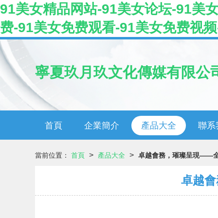
91美女精品网站-91美女论坛-91美
费-91美女免费观看-91美女免费视频
寧夏玖月玖文化傳媒有限公
首頁
企業簡介
產品大全
聯系
>
>
當前位置：
首頁
產品大全
卓越會務，璀璨呈現——
卓越會