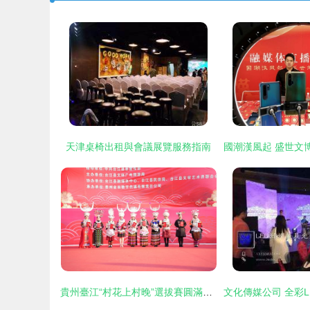
天津桌椅出租與會議展覽服務指南
貴州臺江“村花上村晚”選拔賽圓滿落幕 最美村花閃耀誕生，鄉村文化盛宴再添新彩