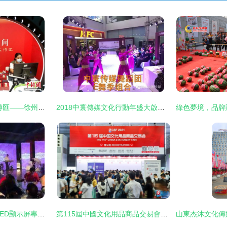
國潮漢風起 盛世文博匯——徐州第七屆文化博覽會盛大開幕
2018中寰傳媒文化行動年盛大啟動 文化傳媒活動引領時代新風尚
文化傳媒公司 全彩LED顯示屏專業服務解讀
第115屆中國文化用品商品交易會圓滿落幕 全媒體矩陣引爆流量池